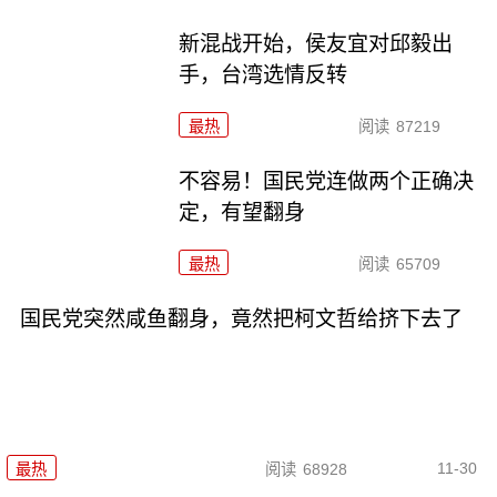
新混战开始，侯友宜对邱毅出
手，台湾选情反转
最热
阅读
87219
不容易！国民党连做两个正确决
定，有望翻身
最热
阅读
65709
国民党突然咸鱼翻身，竟然把柯文哲给挤下去了
11-30
最热
阅读
68928