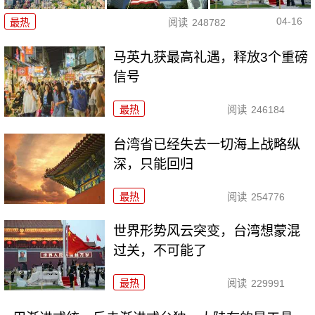
04-16
最热
阅读
248782
马英九获最高礼遇，释放3个重磅
信号
最热
阅读
246184
台湾省已经失去一切海上战略纵
深，只能回归
最热
阅读
254776
世界形势风云突变，台湾想蒙混
过关，不可能了
最热
阅读
229991