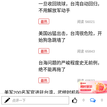
一旦收回琉球，台湾自动回归，
不用解放军动手
最热
阅读
56021
美国凶猛出击，台湾很危险，开
始狗急跳墙了
最热
阅读
65843
台海问题的严峻程度史无前例，
绝不能再拖了
最热
阅读
69502
美军200名军官进驻台湾，武统时机提前降临
0
0
点评一下