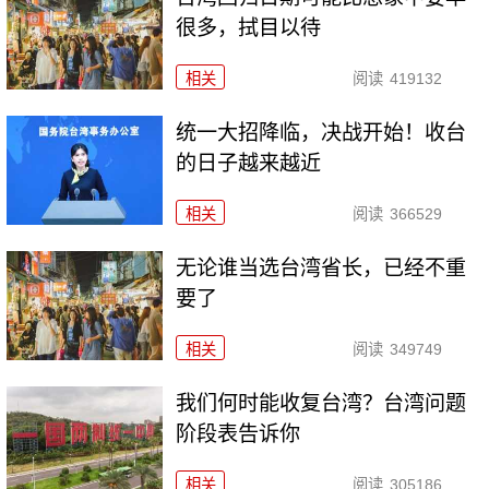
很多，拭目以待
相关
阅读
419132
统一大招降临，决战开始！收台
的日子越来越近
相关
阅读
366529
无论谁当选台湾省长，已经不重
要了
相关
阅读
349749
我们何时能收复台湾？台湾问题
阶段表告诉你
相关
阅读
305186