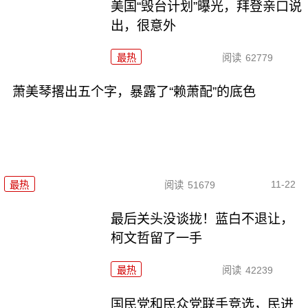
美国“毁台计划”曝光，拜登亲口说
出，很意外
最热
阅读
62779
萧美琴撂出五个字，暴露了“赖萧配”的底色
11-22
最热
阅读
51679
最后关头没谈拢！蓝白不退让，
柯文哲留了一手
最热
阅读
42239
国民党和民众党联手竞选，民进