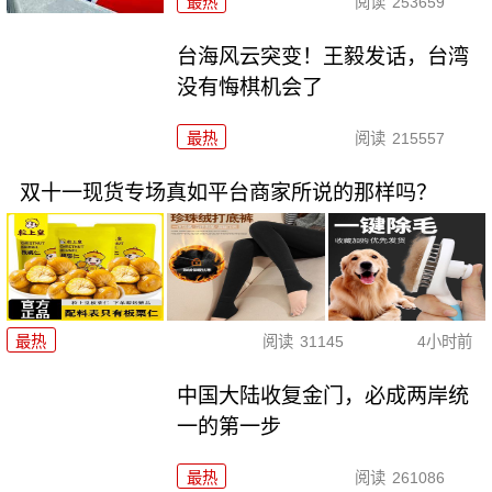
最热
阅读
253659
台海风云突变！王毅发话，台湾
没有悔棋机会了
最热
阅读
215557
双十一现货专场真如平台商家所说的那样吗？
最热
阅读
31145
4小时前
中国大陆收复金门，必成两岸统
一的第一步
最热
阅读
261086