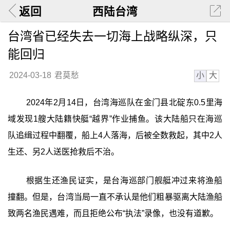
返回
西陆台湾
台湾省已经失去一切海上战略纵深，只
能回归
小
大
2024-03-18
君莫愁
2024年2月14日，台湾海巡队在金门县北碇东0.5里海
域发现1艘大陆籍快艇“越界”作业捕鱼。该大陆船只在海巡
队追缉过程中翻覆，船上4人落海，后被全数救起，其中2人
生还、另2人送医抢救后不治。
根据生还渔民证实，是台海巡部门舰艇冲过来将渔船
撞翻。但是，台湾当局一直不承认是他们粗暴驱离大陆渔船
致两名渔民遇难，而且拒绝公布“执法”录像，也没有道歉。