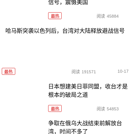
信号，震慑美国
最热
阅读
45884
哈马斯突袭以色列后，台湾对大陆释放避战信号
10-17
最热
阅读
191571
日本想建美日菲同盟，收台才是
根本的破局之道
最热
阅读
54853
争取在俄乌大战结束前解放台
湾，时间不多了