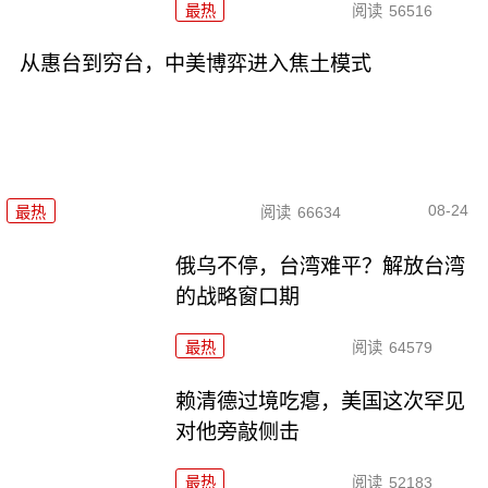
最热
阅读
56516
从惠台到穷台，中美博弈进入焦土模式
08-24
最热
阅读
66634
俄乌不停，台湾难平？解放台湾
的战略窗口期
最热
阅读
64579
赖清德过境吃瘪，美国这次罕见
对他旁敲侧击
最热
阅读
52183