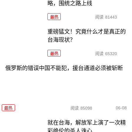
略，围统之路上线
最热
阅读
81443
重磅猛文！究竟什么才是真正的
台海现状？
最热
阅读
65320
俄罗斯的错误中国不能犯，援台通道必须被斩断
06-08
最热
阅读
85098
就在台海，解放军上演了一次精
彩绝伦的杀人诛心