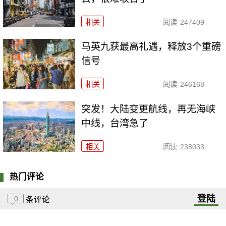
相关
阅读
247409
马英九获最高礼遇，释放3个重磅
信号
相关
阅读
246168
突发！大陆变更航线，再无海峡
中线，台湾急了
相关
阅读
238033
热门评论
登陆
0
条评论