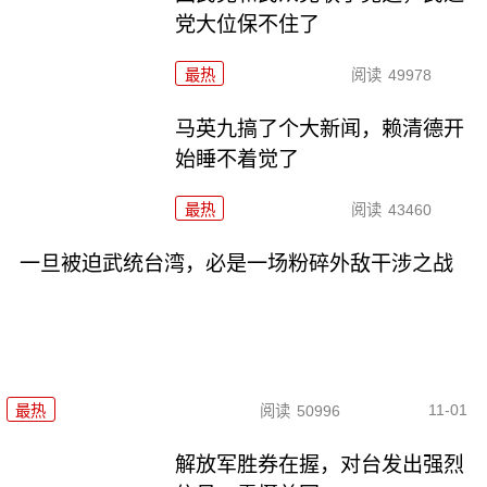
党大位保不住了
最热
阅读
49978
马英九搞了个大新闻，赖清德开
始睡不着觉了
最热
阅读
43460
一旦被迫武统台湾，必是一场粉碎外敌干涉之战
11-01
最热
阅读
50996
解放军胜券在握，对台发出强烈