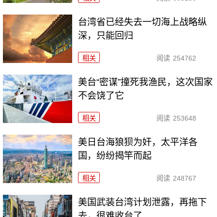
台湾省已经失去一切海上战略纵
深，只能回归
相关
阅读
254762
美台“密谋”撞死我渔民，这次国家
不会饶了它
相关
阅读
253648
美日台海狼狈为奸，太平洋各
国，纷纷揭竿而起
相关
阅读
248767
美国武装台湾计划泄露，再拖下
去，很难收台了