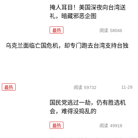
掩人耳目！美国深夜向台湾送
礼，暗藏邪恶企图
最热
阅读
58046
乌克兰面临亡国危机，却专门跑去台湾支持台独
11-29
最热
阅读
59732
国民党逃过一劫，仍有胜选机
会，难得没捣乱的
最热
阅读
49918