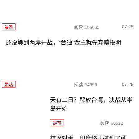
07-25
最热
阅读
185633
还没等到两岸开战，“台独”金主就先弃暗投明
07-25
最热
阅读
54999
天有二日？解放台湾，决战从半
岛开始
最热
阅读
66522
棋逢对手，印度终于碰到了硬