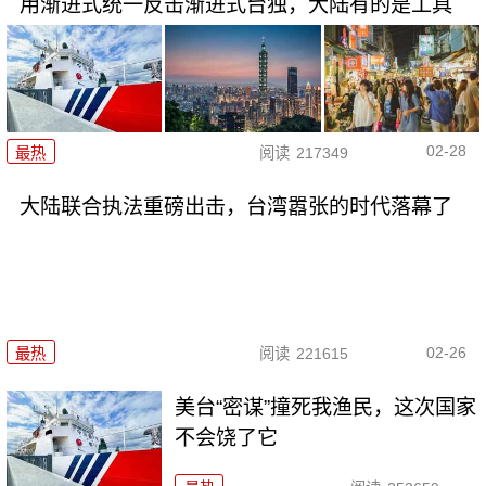
用渐进式统一反击渐进式台独，大陆有的是工具
02-28
最热
阅读
217349
大陆联合执法重磅出击，台湾嚣张的时代落幕了
02-26
最热
阅读
221615
美台“密谋”撞死我渔民，这次国家
不会饶了它