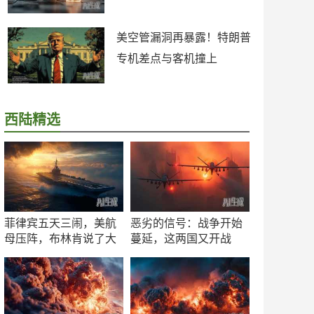
美空管漏洞再暴露！特朗普
专机差点与客机撞上
西陆精选
菲律宾五天三闹，美航
恶劣的信号：战争开始
母压阵，布林肯说了大
蔓延，这两国又开战
实话
了！