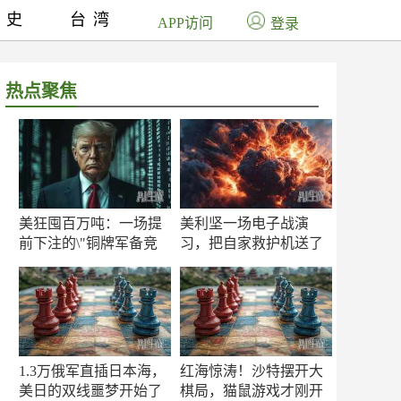
历史
台湾
APP访问
登录
热点聚焦
美狂囤百万吨：一场提
美利坚一场电子战演
前下注的\"铜牌军备竞
习，把自家救护机送了
赛\"
命！
1.3万俄军直插日本海，
红海惊涛！沙特摆开大
美日的双线噩梦开始了
棋局，猫鼠游戏才刚开