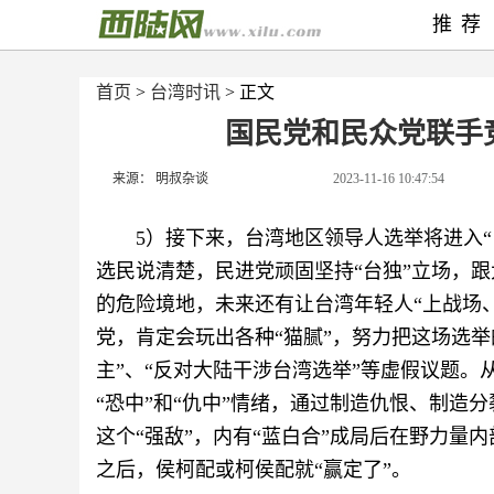
推荐
首页
>
台湾时讯
> 正文
国民党和民众党联手
来源： 明叔杂谈
2023-11-16 10:47:54
5）接下来，台湾地区领导人选举将进入
选民说清楚，民进党顽固坚持“台独”立场，跟
的危险境地，未来还有让台湾年轻人“上战场
党，肯定会玩出各种“猫腻”，努力把这场选举
主”、“反对大陆干涉台湾选举”等虚假议题
“恐中”和“仇中”情绪，通过制造仇恨、制造分
这个“强敌”，内有“蓝白合”成局后在野力量
之后，侯柯配或柯侯配就“赢定了”。