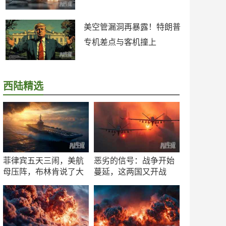
美空管漏洞再暴露！特朗普
专机差点与客机撞上
西陆精选
菲律宾五天三闹，美航
恶劣的信号：战争开始
母压阵，布林肯说了大
蔓延，这两国又开战
实话
了！