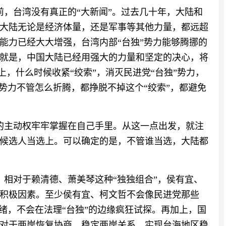
前，台湾没有真正的“大新闻”。过去几十年，大陆和
大陆无论是经济体量，还是军事等其他力量，都远超
能力已经大大增强，台湾内部“台独”势力能够腾挪的
就是，中国大陆已经用强大的力量和坚定的决心，将
上，什么时候收紧“绞索”，消灭民进党“台独”势力，
势力不管怎么折腾，都挣脱不掉这个“绞索”，都避免
的主动权牢牢掌握在自己手里。从这一点出发，就注
候选人当选上。可以确定的是，不管谁当选，大陆都
，相对于赖清德、萧美琴这种“独独组合”，侯有宜、
积极因素。至少侯有宜、柯文哲不会像民进党那些
绪，不会在法理“台独”的边缘疯狂试探。再加上，国
对于两岸恢复协商、稳定两岸关系、实现台海地区稳