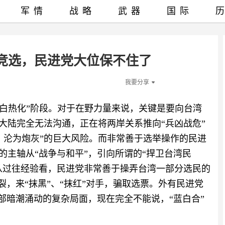
军情
战略
武器
国际
竞选，民进党大位保不住了
我要分享
“白热化”阶段。对于在野力量来说，关键是要向台湾
大陆完全无法沟通，正在将两岸关系推向“兵凶战危”
、沦为炮灰”的巨大风险。而非常善于选举操作的民进
的主轴从“战争与和平”，引向所谓的“捍卫台湾民
。从过往经验看，民进党非常善于操弄台湾一部分选民的
裂，来“抹黑”、“抹红”对手，骗取选票。外有民进党
内部暗潮涌动的复杂局面，现在完全不能说，“蓝白合”