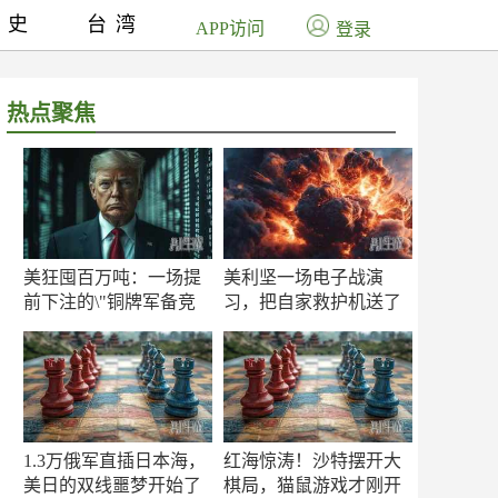
历史
台湾
APP访问
登录
热点聚焦
美狂囤百万吨：一场提
美利坚一场电子战演
前下注的\"铜牌军备竞
习，把自家救护机送了
赛\"
命！
1.3万俄军直插日本海，
红海惊涛！沙特摆开大
美日的双线噩梦开始了
棋局，猫鼠游戏才刚开