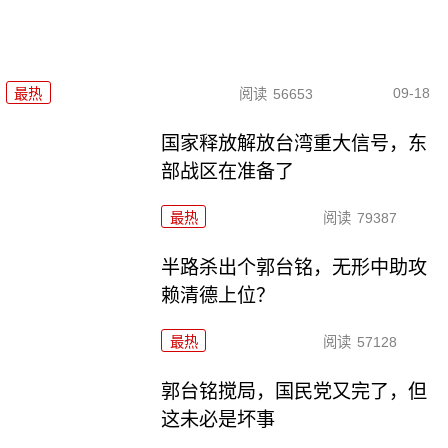
09-18
最热
阅读
56653
国家释放解放台湾重大信号，东
部战区在准备了
最热
阅读
79387
半路杀出个郭台铭，无形中助攻
赖清德上位？
最热
阅读
57128
郭台铭搅局，国民党又完了，但
这未必是坏事