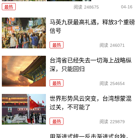
04-16
最热
阅读
248675
马英九获最高礼遇，释放3个重磅
信号
最热
阅读
246071
台湾省已经失去一切海上战略纵
深，只能回归
最热
阅读
254654
世界形势风云突变，台湾想蒙混
过关，不可能了
最热
阅读
229879
用渐进式统一反击渐进式台独，