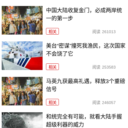
中国大陆收复金门，必成两岸统
一的第一步
相关
阅读
261013
美台“密谋”撞死我渔民，这次国家
不会饶了它
相关
阅读
253583
马英九获最高礼遇，释放3个重磅
信号
相关
阅读
246057
和统完全有可能，就看大陆手握
超级利器的威力