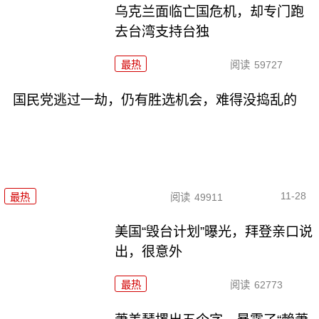
乌克兰面临亡国危机，却专门跑
去台湾支持台独
最热
阅读
59727
国民党逃过一劫，仍有胜选机会，难得没捣乱的
11-28
最热
阅读
49911
美国“毁台计划”曝光，拜登亲口说
出，很意外
最热
阅读
62773