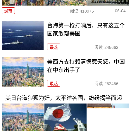
06-04
最热
阅读
418975
台海第一枪打响后，只有这五个
国家敢帮美国
最热
阅读
245662
美西方支持赖清德惹天怒，中国
在中东出手了
最热
阅读
252456
美日台海狼狈为奸，太平洋各国，纷纷揭竿而起