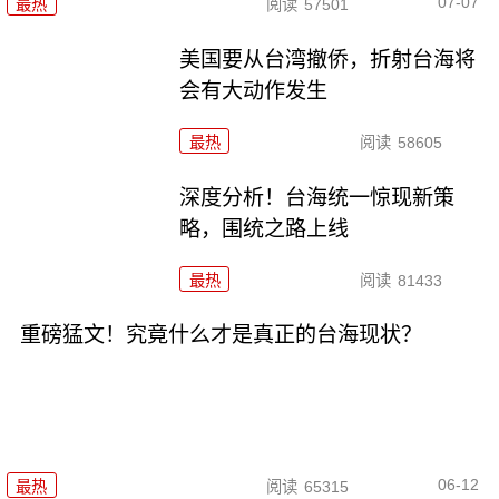
07-07
最热
阅读
57501
美国要从台湾撤侨，折射台海将
会有大动作发生
最热
阅读
58605
深度分析！台海统一惊现新策
略，围统之路上线
最热
阅读
81433
重磅猛文！究竟什么才是真正的台海现状？
06-12
最热
阅读
65315