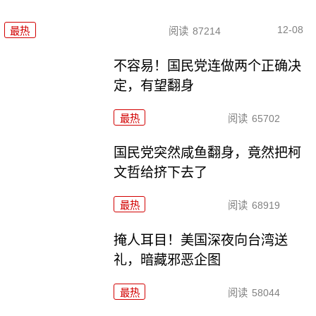
12-08
最热
阅读
87214
不容易！国民党连做两个正确决
定，有望翻身
最热
阅读
65702
国民党突然咸鱼翻身，竟然把柯
文哲给挤下去了
最热
阅读
68919
掩人耳目！美国深夜向台湾送
礼，暗藏邪恶企图
最热
阅读
58044