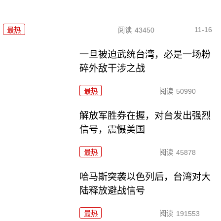
11-16
最热
阅读
43450
一旦被迫武统台湾，必是一场粉
碎外敌干涉之战
最热
阅读
50990
解放军胜券在握，对台发出强烈
信号，震慑美国
最热
阅读
45878
哈马斯突袭以色列后，台湾对大
陆释放避战信号
最热
阅读
191553