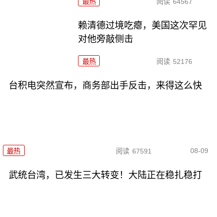
最热
阅读
64567
赖清德过境吃瘪，美国这次罕见
对他旁敲侧击
最热
阅读
52176
台积电突然宣布，商务部出手反击，来得这么快
08-09
最热
阅读
67591
武统台湾，已发生三大转变！大陆正在稳扎稳打