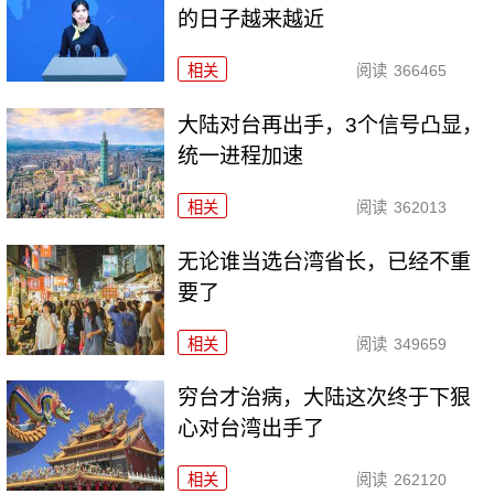
的日子越来越近
相关
阅读
366465
大陆对台再出手，3个信号凸显，
统一进程加速
相关
阅读
362013
无论谁当选台湾省长，已经不重
要了
相关
阅读
349659
穷台才治病，大陆这次终于下狠
心对台湾出手了
相关
阅读
262120