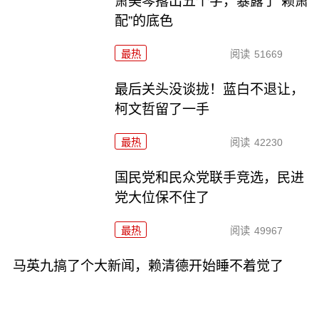
萧美琴撂出五个字，暴露了“赖萧
配”的底色
最热
阅读
51669
最后关头没谈拢！蓝白不退让，
柯文哲留了一手
最热
阅读
42230
国民党和民众党联手竞选，民进
党大位保不住了
最热
阅读
49967
马英九搞了个大新闻，赖清德开始睡不着觉了