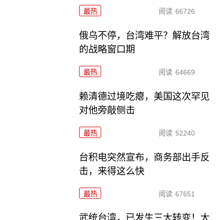
最热
阅读
66726
俄乌不停，台湾难平？解放台湾
的战略窗口期
最热
阅读
64669
赖清德过境吃瘪，美国这次罕见
对他旁敲侧击
最热
阅读
52240
台积电突然宣布，商务部出手反
击，来得这么快
最热
阅读
67651
武统台湾，已发生三大转变！大