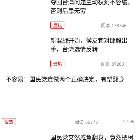
夺回台湾问题主动权刻不容缓，
否则后患无穷
最热
阅读
176746
新混战开始，侯友宜对邱毅出
手，台湾选情反转
最热
阅读
87283
不容易！国民党连做两个正确决定，有望翻身
12-05
最热
阅读
65773
国民党突然咸鱼翻身，竟然把柯