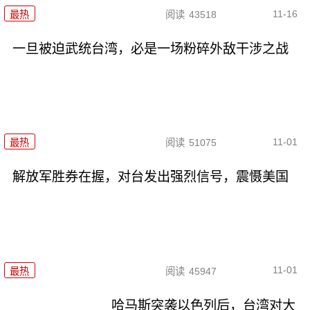
11-16
最热
阅读
43518
一旦被迫武统台湾，必是一场粉碎外敌干涉之战
11-01
最热
阅读
51075
解放军胜券在握，对台发出强烈信号，震慑美国
11-01
最热
阅读
45947
哈马斯突袭以色列后，台湾对大