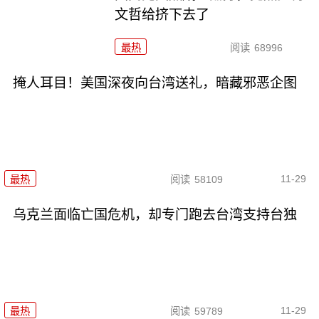
文哲给挤下去了
最热
阅读
68996
掩人耳目！美国深夜向台湾送礼，暗藏邪恶企图
11-29
最热
阅读
58109
乌克兰面临亡国危机，却专门跑去台湾支持台独
11-29
最热
阅读
59789