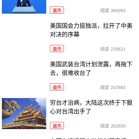
最热
阅读
366993
美国国会力挺独派，拉开了中美
对决的序幕
最热
阅读
239621
美国武装台湾计划泄露，再拖下
去，很难收台了
最热
阅读
247883
穷台才治病，大陆这次终于下狠
心对台湾出手了
最热
阅读
262650