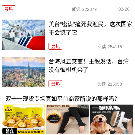
02-26
最热
阅读
222379
美台“密谋”撞死我渔民，这次国家
不会饶了它
最热
阅读
254118
台海风云突变！王毅发话，台湾
没有悔棋机会了
最热
阅读
215998
双十一现货专场真如平台商家所说的那样吗？