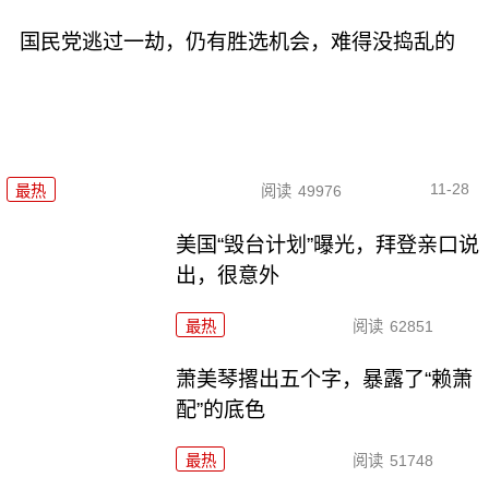
国民党逃过一劫，仍有胜选机会，难得没捣乱的
11-28
最热
阅读
49976
美国“毁台计划”曝光，拜登亲口说
出，很意外
最热
阅读
62851
萧美琴撂出五个字，暴露了“赖萧
配”的底色
最热
阅读
51748