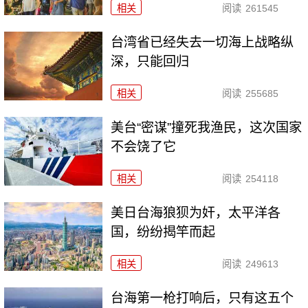
相关
阅读
261545
台湾省已经失去一切海上战略纵
深，只能回归
相关
阅读
255685
美台“密谋”撞死我渔民，这次国家
不会饶了它
相关
阅读
254118
美日台海狼狈为奸，太平洋各
国，纷纷揭竿而起
相关
阅读
249613
台海第一枪打响后，只有这五个