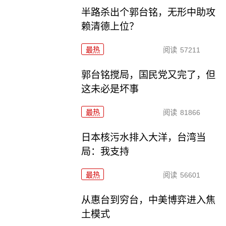
半路杀出个郭台铭，无形中助攻
赖清德上位？
最热
阅读
57211
郭台铭搅局，国民党又完了，但
这未必是坏事
最热
阅读
81866
日本核污水排入大洋，台湾当
局：我支持
最热
阅读
56601
从惠台到穷台，中美博弈进入焦
土模式