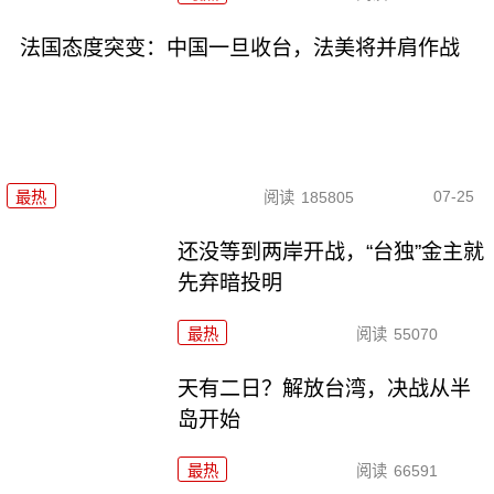
法国态度突变：中国一旦收台，法美将并肩作战
07-25
最热
阅读
185805
还没等到两岸开战，“台独”金主就
先弃暗投明
最热
阅读
55070
天有二日？解放台湾，决战从半
岛开始
最热
阅读
66591