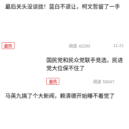
最后关头没谈拢！蓝白不退让，柯文哲留了一手
11-21
最热
阅读
42293
国民党和民众党联手竞选，民进
党大位保不住了
最热
阅读
50047
马英九搞了个大新闻，赖清德开始睡不着觉了