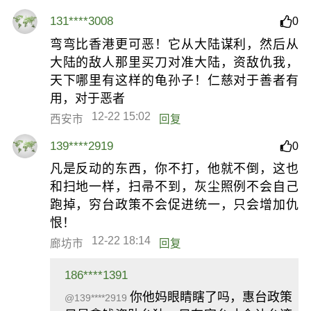
131****3008
0
弯弯比香港更可恶！它从大陆谋利，然后从
大陆的敌人那里买刀对准大陆，资敌仇我，
天下哪里有这样的龟孙子！仁慈对于善者有
用，对于恶者
12-22 15:02
西安市
回复
139****2919
0
凡是反动的东西，你不打，他就不倒，这也
和扫地一样，扫帚不到，灰尘照例不会自己
跑掉，穷台政策不会促进统一，只会增加仇
恨！
12-22 18:14
廊坊市
回复
186****1391
你他妈眼睛瞎了吗，惠台政策
@139****2919