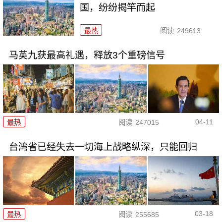
国，纷纷揭竿而起
最热
阅读
249613
马英九获最高礼遇，释放3个重磅信号
04-11
最热
阅读
247015
台湾省已经失去一切海上战略纵深，只能回归
03-18
最热
阅读
255685