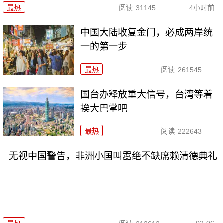
最热
阅读
31145
4小时前
中国大陆收复金门，必成两岸统
一的第一步
最热
阅读
261545
国台办释放重大信号，台湾等着
挨大巴掌吧
最热
阅读
222643
无视中国警告，非洲小国叫嚣绝不缺席赖清德典礼
02-06