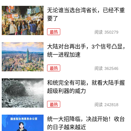
无论谁当选台湾省长，已经不重
要了
最热
阅读
350279
大陆对台再出手，3个信号凸显，
统一进程加速
最热
阅读
362546
和统完全有可能，就看大陆手握
超级利器的威力
最热
阅读
242818
统一大招降临，决战开始！收台
的日子越来越近