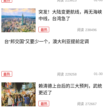
最热
阅读
213613
突发！大陆变更航线，再无海峡
中线，台湾急了
最热
阅读
238496
台“邦交国”又要少一个，澳大利亚提前定调
01-30
最热
阅读
229258
赖清德上台后的三大预判，武统
更近了
最热
阅读
272667